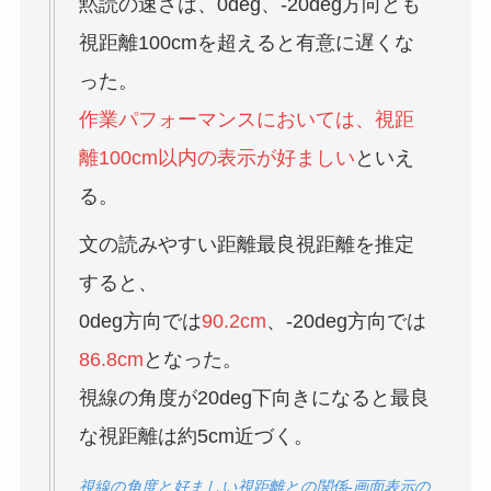
黙読の速さは、0deg、-20deg方向とも
視距離100cmを超えると有意に遅くな
った。
作業パフォーマンスにおいては、視距
離100cm以内の表示が好ましい
といえ
る。
文の読みやすい距離最良視距離を推定
すると、
0deg方向では
90.2cm
、-20deg方向では
86.8cm
となった。
視線の角度が20deg下向きになると最良
な視距離は約5cm近づく。
視線の角度と好ましい視距離との関係-画面表示の