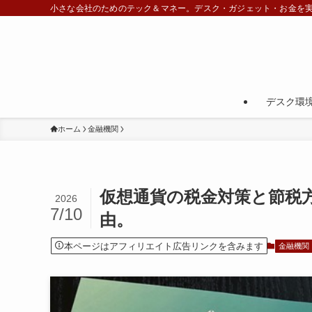
小さな会社のためのテック＆マネー。デスク・ガジェット・お金を
デスク環
ホーム
金融機関
仮想通貨の税金対策と節税
2026
7/10
由。
本ページはアフィリエイト広告リンクを含みます
金融機関