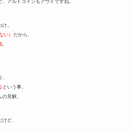
で、アルトコインもアウトですね。
わけ。
ない）
だから、
税
。
り、
る
という事。
んの見解。
だけど、