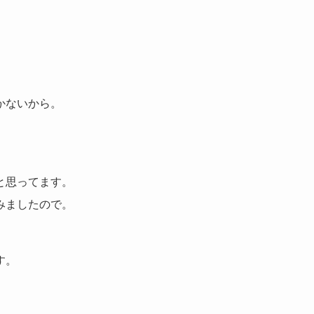
。
かないから。
と思ってます。
みましたので。
す。