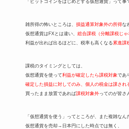
「ビットコインをはじめとする仮想通貨」って事
雑所得の怖いところは、
損益通算対象外の所得
な
仮想通貨はFXとは違い、
総合課税（分離課税じゃ
利益が出れば出るほどに、税率も高くなる
累進課
課税のタイミングとしては、
仮想通貨を使って
利益が確定したら課税対象
であ
確定した損益に対してのみ、個人の税金は課され
買ったまま放置であれば
課税対象外
ってのが皆さ
「仮想通貨を使う」ってところが、また複雑なん
仮想通貨を売却→日本円にした時点では無く、