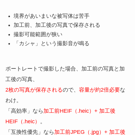
境界があいまいな被写体は苦手
加工前、加工後の写真で保存される
撮影可能範囲が狭い
「カシャ」という撮影音が鳴る
ポートレートで撮影した場合、加工前の写真と加
工後の写真、
2枚の写真が保存される
ので、
容量が約2倍必要
な
わけ。
「高効率」なら
加工前HEIF（.heic）+ 加工後
HEIF（.heic）
。
「互換性優先」なら
加工前JPEG（.jpg）+ 加工後