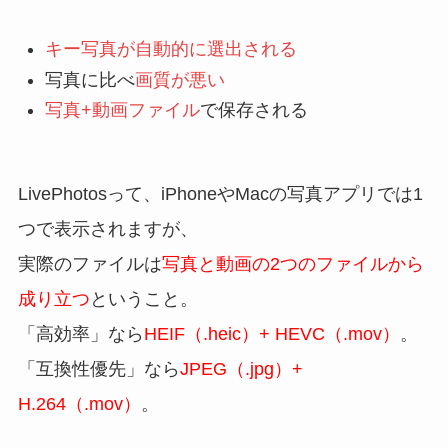
キー写真が自動的に選出される
写真に比べ
画質が悪い
写真+動画ファイル
で保存される
LivePhotosって、iPhoneやMacの写真アプリでは1
つで表示されますが、
実際のファイルは
写真と動画の2つのファイルから
成り立つ
ということ。
「高効率」なら
HEIF（.heic）+ HEVC（.mov）
。
「互換性優先」なら
JPEG（.jpg）+
H.264（.mov）
。