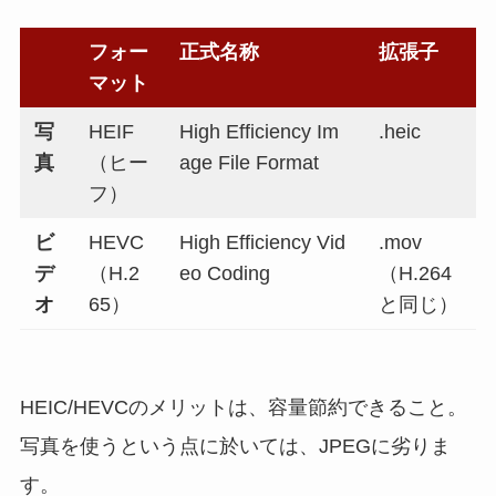
フォー
正式名称
拡張子
マット
写
HEIF
High Efficiency Im
.heic
真
（ヒー
age File Format
フ）
ビ
HEVC
High Efficiency Vid
.mov
デ
（H.2
eo Coding
（H.264
オ
65）
と同じ）
HEIC/HEVCのメリットは、容量節約できること。
写真を使うという点に於いては、JPEGに劣りま
す。