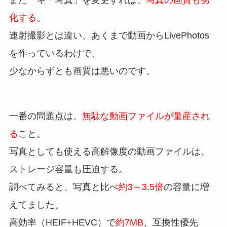
また「キー写真」を変更すれば、
写真の画質も劣
化する
。
連射撮影とは違い、あくまで動画からLivePhotos
を作っているわけで、
少なからずとも画質は悪いのです。
一番の問題点は、
無駄な動画ファイルが量産され
る
こと。
写真としても使える高解像度の動画ファイルは、
ストレージ容量も圧迫する。
調べてみると、写真と比べ
約3～3.5倍
の容量に増
えてました。
高効率（HEIF+HEVC）で
約7MB
、互換性優先