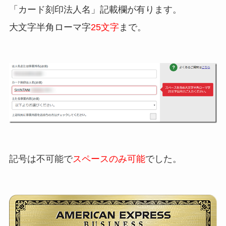
「カード刻印法人名」記載欄が有ります。
大文字半角ローマ字
25文字
まで。
記号は不可能で
スペースのみ可能
でした。